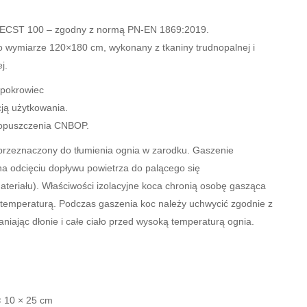
 ECST 100 – zgodny z normą PN-EN 1869:2019.
o wymiarze 120×180 cm, wykonany z tkaniny trudnopalnej i
j.
 pokrowiec
cją użytkowania.
opuszczenia CNBOP.
przeznaczony do tłumienia ognia w zarodku. Gaszenie
na odcięciu dopływu powietrza do palącego się
ateriału). Właściwości izolacyjne koca chronią osobę gasząca
temperaturą. Podczas gaszenia koc należy uchwycić zgodnie z
łaniając dłonie i całe ciało przed wysoką temperaturą ognia.
g
× 10 × 25 cm