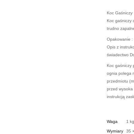
Koc Gaśniczy
Koc gaśniczy 
trudno zapalne
Opakowanie :
Opis z instruk
świadectwo D
Koc gaśniczy 
ognia polega 
przedmiotu (m
przed wysoka 
instrukcją zas
Waga
1 k
Wymiary
35 