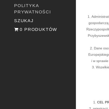
POLITYKA
PRYWATNOŚCI
Administra
SZUKAJ
gospodarczą 
0 PRODUKTÓW
Rzeczypospolit
Przybyszewsk
Dane osob
Europejskieg
i w sprawi
Wszelkie
CEL P
rejestracj