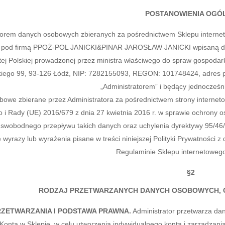
POSTANOWIENIA OGÓ
torem danych osobowych zbieranych za pośrednictwem Sklepu internetow
pod firmą PPOŻ-POL JANICKI&PINAR JAROSŁAW JANICKI wpisaną do Cen
ej Polskiej prowadzonej przez ministra właściwego do spraw gospodark
iego 99, 93-126 Łódź, NIP: 7282155093, REGON: 101748424, adres poc
„Administratorem” i będący jednocześn
owe zbierane przez Administratora za pośrednictwem strony interne
o i Rady (UE) 2016/679 z dnia 27 kwietnia 2016 r. w sprawie ochrony
e swobodnego przepływu takich danych oraz uchylenia dyrektywy 95/46
 wyrazy lub wyrażenia pisane w treści niniejszej Polityki Prywatności z 
Regulaminie Sklepu internetowego
§2
RODZAJ PRZETWARZANYCH DANYCH OSOBOWYCH, CE
RZETWARZANIA I PODSTAWA PRAWNA.
Administrator przetwarza da
i Konta w Sklepie, w celu utworzenia indywidualnego konta i zarządzania