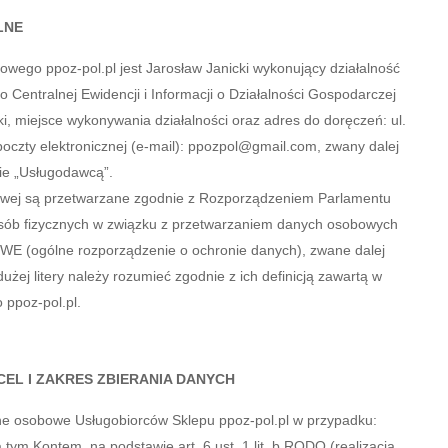
LNE
ego ppoz-pol.pl jest Jarosław Janicki wykonujący działalność
tralnej Ewidencji i Informacji o Działalności Gospodarczej
i, miejsce wykonywania działalności oraz adres do doręczeń: ul.
zty elektronicznej (e-mail): ppozpol@gmail.com, zwany dalej
ie „Usługodawcą”.
towej są przetwarzane zgodnie z Rozporządzeniem Parlamentu
 osób fizycznych w związku z przetwarzaniem danych osobowych
/WE (ogólne rozporządzenie o ochronie danych), zwane dalej
dużej litery należy rozumieć zgodnie z ich definicją zawartą w
 ppoz-pol.pl.
L I ZAKRES ZBIERANIA DANYCH
ne osobowe Usługobiorców Sklepu ppoz-pol.pl w przypadku:
 tym Kontem, na podstawie art. 6 ust. 1 lit. b RODO (realizacja