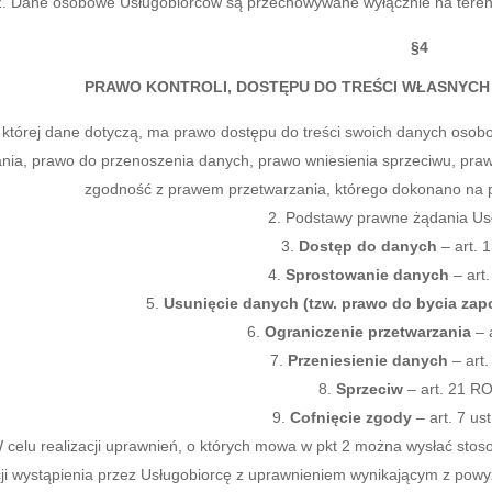
Dane osobowe Usługobiorców są przechowywane wyłącznie na tere
§4
PRAWO KONTROLI, DOSTĘPU DO TREŚCI WŁASNYCH
której dane dotyczą, ma prawo dostępu do treści swoich danych osobo
nia, prawo do przenoszenia danych, prawo wniesienia sprzeciwu, pr
zgodność z prawem przetwarzania, którego dokonano na po
Podstawy prawne żądania Usł
Dostęp do danych
– art. 
Sprostowanie danych
– art
Usunięcie danych (tzw. prawo do bycia z
Ograniczenie przetwarzania
– 
Przeniesienie danych
– art
Sprzeciw
– art. 21 
Cofnięcie zgody
– art. 7 u
 celu realizacji uprawnień, o których mowa w pkt 2 można wysłać st
ji wystąpienia przez Usługobiorcę z uprawnieniem wynikającym z powy