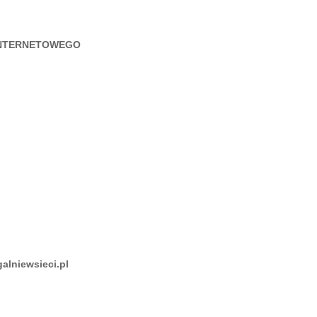
INTERNETOWEGO
L
galniewsieci.pl