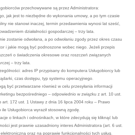
obiorców przechowywane są przez Administratora:
o, jak jest to niezbędne do wykonania umowy, a po tym czasie
ny nie stanowi inaczej, termin przedawnienia wynosi lat sześć,
wadzeniem działalności gospodarczej – trzy lata.
nie zostanie odwołana, a po odwołaniu zgody przez okres czasu
or i jakie mogą być podnoszone wobec niego. Jeżeli przepis
 roszczeń o świadczenia okresowe oraz roszczeń związanych
zej – trzy lata.
ególności: adres IP przypisany do komputera Usługobiorcy lub
ądarki, czas dostępu, typ systemu operacyjnego.
ogą być przetwarzane również w celu przesyłania informacji
ketingu bezpośredniego – odpowiednio w związku z art. 10 ust.
 art. 172 ust. 1 Ustawy z dnia 16 lipca 2004 roku – Prawo
 ile Usługobiorca wyraził stosowną zgodę.
 o linkach i odnośnikach, w które zdecydują się kliknąć lub
ci jest prawnie uzasadniony interes Administratora (art. 6 ust.
 elektroniczną oraz na poprawie funkcjonalności tych usług.