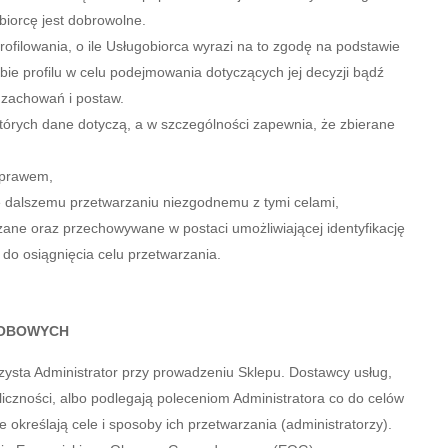
iorcę jest dobrowolne.
ilowania, o ile Usługobiorca wyrazi na to zgodę na podstawie
obie profilu w celu podejmowania dotyczących jej decyzji bądź
, zachowań i postaw.
których dane dotyczą, a w szczególności zapewnia, że zbierane
 prawem,
 dalszemu przetwarzaniu niezgodnemu z tymi celami,
zane oraz przechowywane w postaci umożliwiającej identyfikację
e do osiągnięcia celu przetwarzania.
SOBOWYCH
sta Administrator przy prowadzeniu Sklepu. Dostawcy usług,
zności, albo podlegają poleceniom Administratora co do celów
określają cele i sposoby ich przetwarzania (administratorzy).