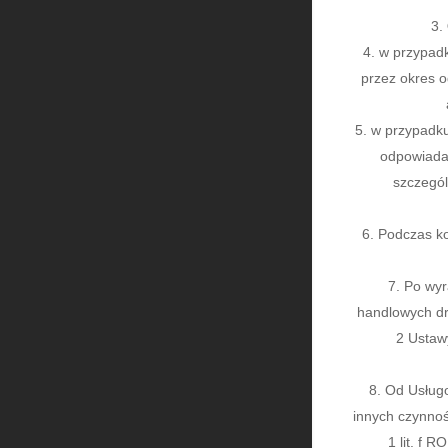
w przypadk
przez okres o
w przypadku
odpowiadaj
szczegól
Podczas ko
Po wyr
handlowych dr
2 Ustawy
Od Usługo
innych czynnoś
1 lit. f 