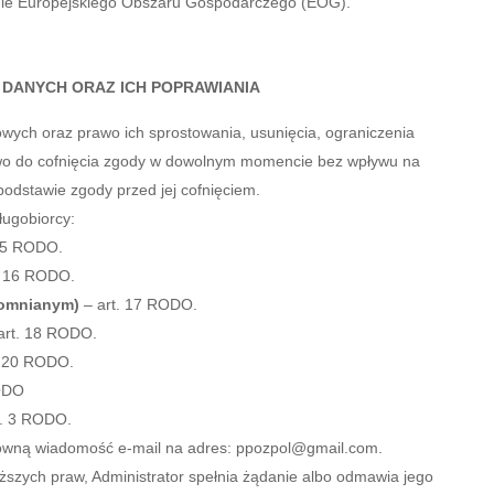
nie Europejskiego Obszaru Gospodarczego (EOG).
 DANYCH ORAZ ICH POPRAWIANIA
wych oraz prawo ich sprostowania, usunięcia, ograniczenia
awo do cofnięcia zgody w dowolnym momencie bez wpływu na
dstawie zgody przed jej cofnięciem.
ugobiorcy:
15 RODO.
. 16 RODO.
apomnianym)
– art. 17 RODO.
art. 18 RODO.
. 20 RODO.
RODO
st. 3 RODO.
osowną wiadomość e-mail na adres: ppozpol@gmail.com.
ższych praw, Administrator spełnia żądanie albo odmawia jego