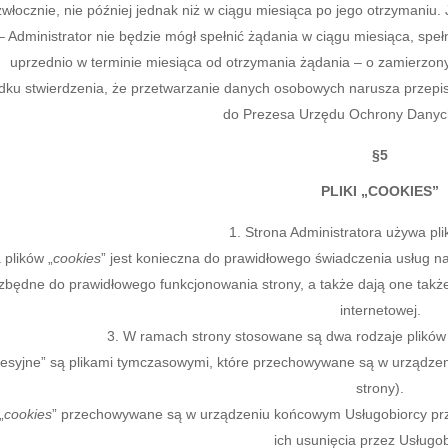
zwłocznie, nie później jednak niż w ciągu miesiąca po jego otrzymaniu.
– Administrator nie będzie mógł spełnić żądania w ciągu miesiąca, speł
uprzednio w terminie miesiąca od otrzymania żądania – o zamierzon
ku stwierdzenia, że przetwarzanie danych osobowych narusza przepi
do Prezesa Urzędu Ochrony Dany
§5
PLIKI „COOKIES”
Strona Administratora używa pli
 plików „
cookies
” jest konieczna do prawidłowego świadczenia usług na 
ezbędne do prawidłowego funkcjonowania strony, a także dają one takż
internetowej.
W ramach strony stosowane są dwa rodzaje plików 
sesyjne” są plikami tymczasowymi, które przechowywane są w urządz
strony).
„
cookies
” przechowywane są w urządzeniu końcowym Usługobiorcy prze
ich usunięcia przez Usługob