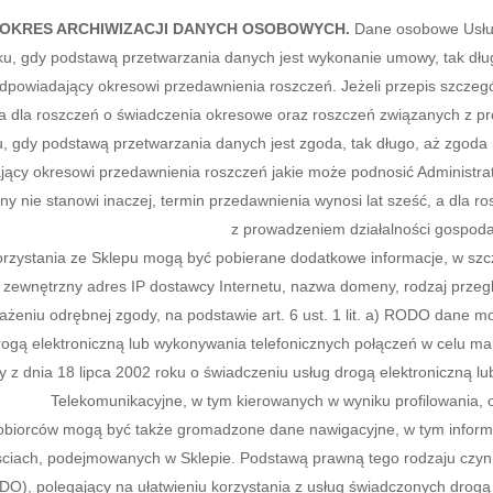
OKRES ARCHIWIZACJI DANYCH OSOBOWYCH.
Dane osobowe Usług
u, gdy podstawą przetwarzania danych jest wykonanie umowy, tak dług
dpowiadający okresowi przedawnienia roszczeń. Jeżeli przepis szczegól
a dla roszczeń o świadczenia okresowe oraz roszczeń związanych z pro
, gdy podstawą przetwarzania danych jest zgoda, tak długo, aż zgoda 
ący okresowi przedawnienia roszczeń jakie może podnosić Administrat
ny nie stanowi inaczej, termin przedawnienia wynosi lat sześć, a dla
z prowadzeniem działalności gospodarc
rzystania ze Sklepu mogą być pobierane dodatkowe informacje, w szcz
zewnętrzny adres IP dostawcy Internetu, nazwa domeny, rodzaj przegl
ażeniu odrębnej zgody, na podstawie art. 6 ust. 1 lit. a) RODO dane m
ogą elektroniczną lub wykonywania telefonicznych połączeń w celu mar
 z dnia 18 lipca 2002 roku o świadczeniu usług drogą elektroniczną lub
Telekomunikacyjne, w tym kierowanych w wyniku profilowania, o
biorców mogą być także gromadzone dane nawigacyjne, w tym informacje
ciach, podejmowanych w Sklepie. Podstawą prawną tego rodzaju czynnoś
RODO), polegający na ułatwieniu korzystania z usług świadczonych drogą