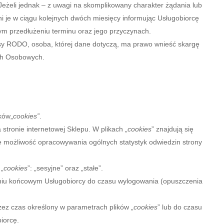
 Jeżeli jednak – z uwagi na skomplikowany charakter żądania lub
ni je w ciągu kolejnych dwóch miesięcy informując Usługobiorcę
ym przedłużeniu terminu oraz jego przyczynach.
sy RODO, osoba, której dane dotyczą, ma prawo wnieść skargę
ch Osobowych.
ków„
cookies”
.
stronie internetowej Sklepu. W plikach „
cookies
” znajdują się
e możliwość opracowywania ogólnych statystyk odwiedzin strony
„
cookies
”: „sesyjne” oraz „stałe”.
eniu końcowym Usługobiorcy do czasu wylogowania (opuszczenia
z czas określony w parametrach plików „
cookies
” lub do czasu
iorcę.