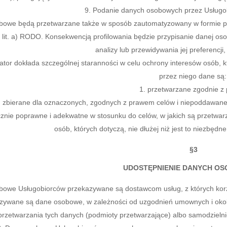
Podanie danych osobowych przez Usługob
owe będą przetwarzane także w sposób zautomatyzowany w formie prof
 1 lit. a) RODO. Konsekwencją profilowania będzie przypisanie danej os
analizy lub przewidywania jej preferencji
ator dokłada szczególnej staranności w celu ochrony interesów osób, 
przez niego dane są:
przetwarzane zgodnie z
zbierane dla oznaczonych, zgodnych z prawem celów i niepoddawane
znie poprawne i adekwatne w stosunku do celów, w jakich są przetwar
osób, których dotyczą, nie dłużej niż jest to niezbędn
§3
UDOSTĘPNIENIE DANYCH O
owe Usługobiorców przekazywane są dostawcom usług, z których korzy
zywane są dane osobowe, w zależności od uzgodnień umownych i okolic
rzetwarzania tych danych (podmioty przetwarzające) albo samodzielnie 