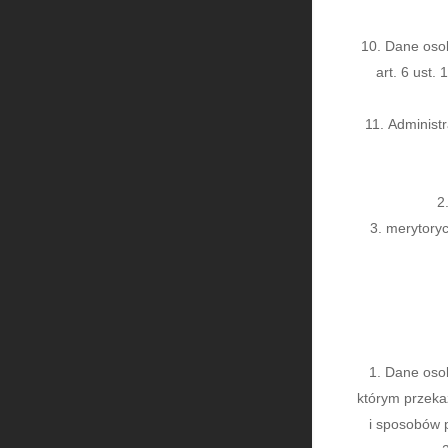
Dane osob
art. 6 ust.
Administr
merytoryc
Dane osob
którym przeka
i sposobów p