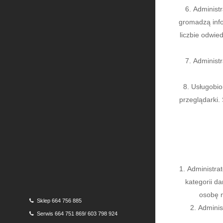
Administr
gromadzą infor
liczbie odwie
Administr
Usługobio
przeglądarki.
Administra
kategorii d
osobę n
Sklep 664 756 885
Adminis
Serwis 664 751 869/ 603 798 924