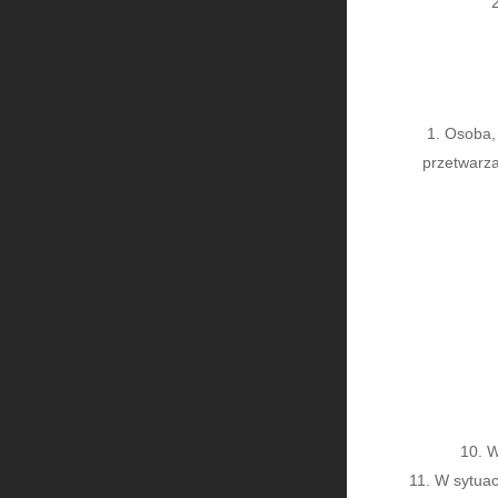
Osoba, 
przetwarza
W
W sytuac