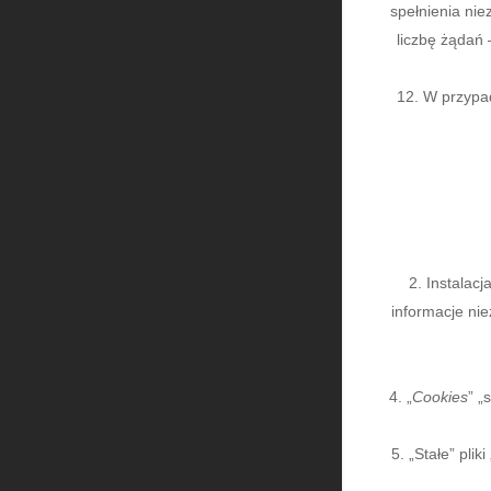
spełnienia nie
liczbę żądań 
W przypad
Instalacja
informacje ni
„
Cookies
” „
„Stałe” pliki 