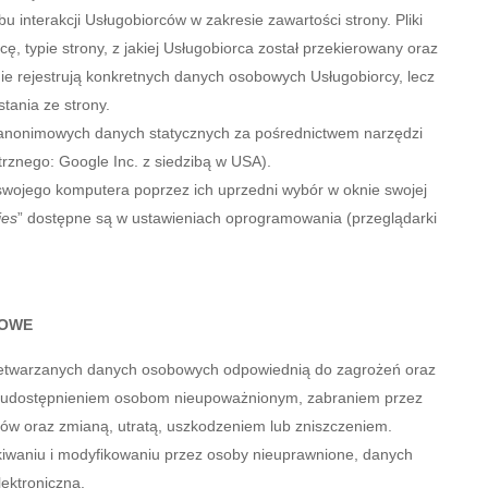
u interakcji Usługobiorców w zakresie zawartości strony. Pliki
, typie strony, z jakiej Usługobiorca został przekierowany oraz
e nie rejestrują konkretnych danych osobowych Usługobiorcy, lecz
tania ze strony.
 i anonimowych danych statycznych za pośrednictwem narzędzi
trznego: Google Inc. z siedzibą w USA).
swojego komputera poprzez ich uprzedni wybór w oknie swojej
ies
” dostępne są w ustawieniach oprogramowania (przeglądarki
COWE
przetwarzanych danych osobowych odpowiednią do zagrożeń oraz
ich udostępnieniem osobom nieupoważnionym, zabraniem przez
w oraz zmianą, utratą, uszkodzeniem lub zniszczeniem.
kiwaniu i modyfikowaniu przez osoby nieuprawnione, danych
ektroniczną.