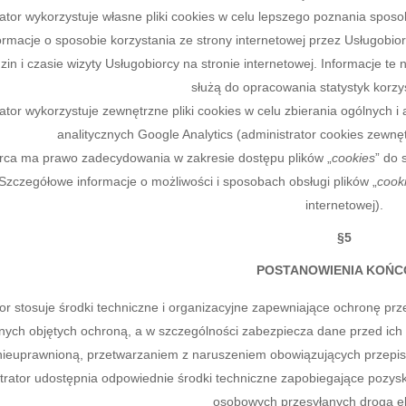
ator wykorzystuje własne pliki cookies w celu lepszego poznania sposob
macje o sposobie korzystania ze strony internetowej przez Usługobiorcę
dzin i czasie wizyty Usługobiorcy na stronie internetowej. Informacje t
służą do opracowania statystyk korzys
ator wykorzystuje zewnętrzne pliki cookies w celu zbierania ogólnych
analitycznych Google Analytics (administrator cookies zewnę
rca ma prawo zadecydowania w zakresie dostępu plików „
cookies
” do 
 Szczegółowe informacje o możliwości i sposobach obsługi plików „
cook
internetowej).
§5
POSTANOWIENIA KOŃ
tor stosuje środki techniczne i organizacyjne zapewniające ochronę 
anych objętych ochroną, a w szczególności zabezpiecza dane przed 
ieuprawnioną, przetwarzaniem z naruszeniem obowiązujących przepisó
trator udostępnia odpowiednie środki techniczne zapobiegające pozys
osobowych przesyłanych drogą el