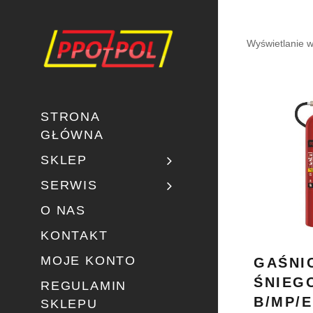
Wyświetlanie w
STRONA
GŁÓWNA
SKLEP
SERWIS
O NAS
KONTAKT
MOJE KONTO
GAŚNI
ŚNIEG
REGULAMIN
B/MP/E
SKLEPU