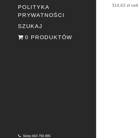
314,63
zł
net
POLITYKA
PRYWATNOŚCI
SZUKAJ
0 PRODUKTÓW
Sklep 664 756 885