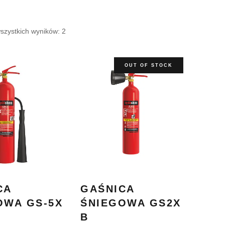
szystkich wyników: 2
OUT OF STOCK
CA
GAŚNICA
OWA GS-5X
ŚNIEGOWA GS2X
B