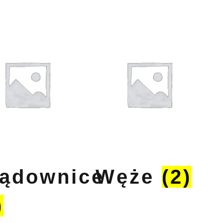
ądownice
Węże
(2)
)